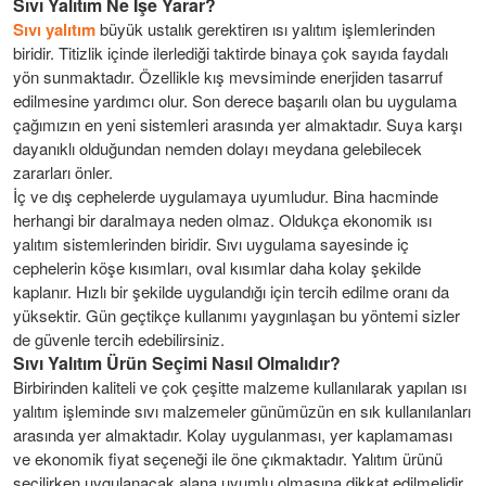
Sıvı Yalıtım Ne İşe Yarar?
Sıvı yalıtım
büyük ustalık gerektiren ısı yalıtım işlemlerinden
biridir. Titizlik içinde ilerlediği taktirde binaya çok sayıda faydalı
yön sunmaktadır. Özellikle kış mevsiminde enerjiden tasarruf
edilmesine yardımcı olur. Son derece başarılı olan bu uygulama
çağımızın en yeni sistemleri arasında yer almaktadır. Suya karşı
dayanıklı olduğundan nemden dolayı meydana gelebilecek
zararları önler.
İç ve dış cephelerde uygulamaya uyumludur. Bina hacminde
herhangi bir daralmaya neden olmaz. Oldukça ekonomik ısı
yalıtım sistemlerinden biridir. Sıvı uygulama sayesinde iç
cephelerin köşe kısımları, oval kısımlar daha kolay şekilde
kaplanır. Hızlı bir şekilde uygulandığı için tercih edilme oranı da
yüksektir. Gün geçtikçe kullanımı yaygınlaşan bu yöntemi sizler
de güvenle tercih edebilirsiniz.
Sıvı Yalıtım Ürün Seçimi Nasıl Olmalıdır?
Birbirinden kaliteli ve çok çeşitte malzeme kullanılarak yapılan ısı
yalıtım işleminde sıvı malzemeler günümüzün en sık kullanılanları
arasında yer almaktadır. Kolay uygulanması, yer kaplamaması
ve ekonomik fiyat seçeneği ile öne çıkmaktadır. Yalıtım ürünü
seçilirken uygulanacak alana uyumlu olmasına dikkat edilmelidir.