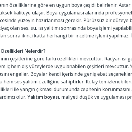
nın özelliklerine göre en uygun boya çeşidi belirlenir. Astar 
yüksek kaliteye ulaşır. Boya uygulaması alanında profesyonel
cesinde yüzeyin hazırlanması gerekir. Pürüzsüz bir düzeye bo
tiyaç olan ses, su, ısı yalıtımı sonrasında boya işlemi yapılabil
n sonra ikinci katta herhangi bir inceltme işlemi yapılmaz. İ
 Özellikleri Nelerdir?
ının çeşitlerine göre farkı özellikleri mevcuttur. Radyan ısı 
em iç hem dış yüzeylerde uygulanabilen çeşitleri mevcuttur.
ını engeller. Boyalar kendi içerisinde geniş ebat seçenekleri
 hem ses yalıtım özelliğine sahiptirler. Kolay temizlenebilen
likleri ile yangın çıkması durumunda cephenin korunmasını sa
ardımcı olur.
Yalıtım boyası,
maliyeti düşük ve uygulaması pra